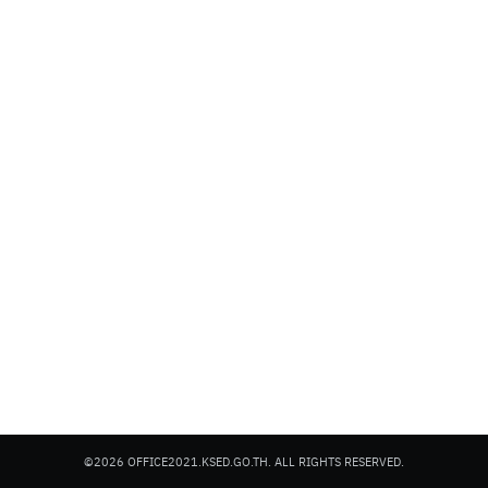
Search
for:
©2026 OFFICE2021.KSED.GO.TH. ALL RIGHTS RESERVED.