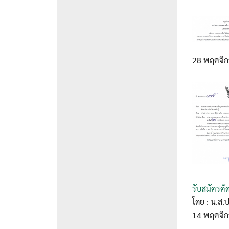
28 พฤศจิ
รับสมัครคั
โดย : น.ส.
14 พฤศจิ