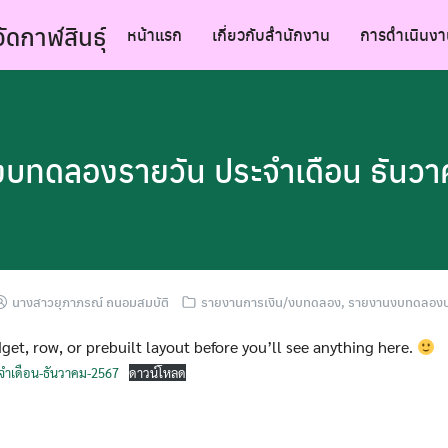
ัดกาฬสินธุ์
หน้าแรก
เกี่ยวกับสำนักงาน
การดำเนินงา
บทดลองรายวัน ประจำเดือน ธันว
นางสาวยุภาภรณ์ ถนอมสมบัติ
รายงานการเงิน/งบทดลอง
,
รายงานงบทดลองป
get, row, or prebuilt layout before you’ll see anything here.
ำเดือน-ธันวาคม-2567
ดาวน์โหลด